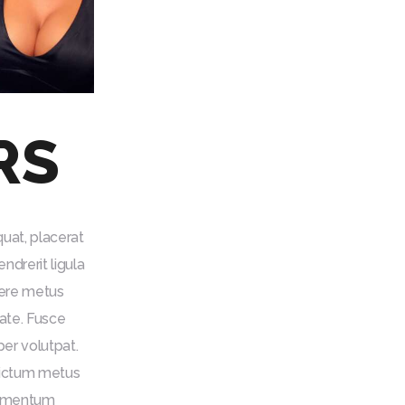
RS
quat, placerat
ndrerit ligula
uere metus
tate. Fusce
per volutpat.
 dictum metus
fermentum