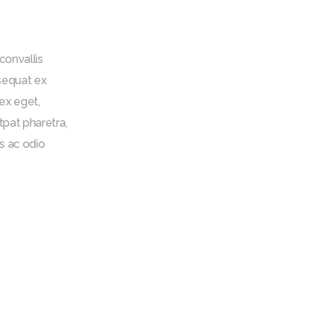
convallis
sequat ex
ex eget,
tpat pharetra,
is ac odio