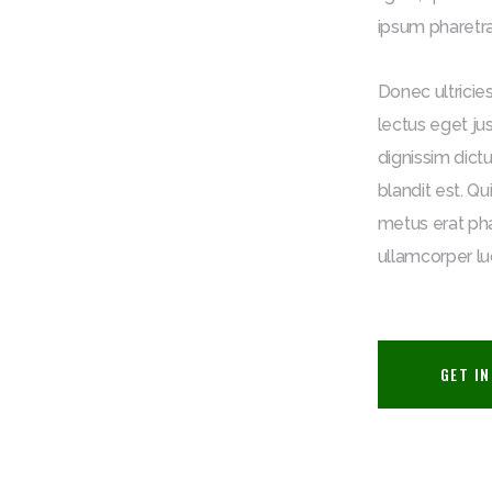
ipsum pharetra
Donec ultricie
lectus eget ju
dignissim dict
blandit est. Q
metus erat phar
ullamcorper lu
GET I