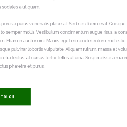
 sodales a ut quam.
s purus a purus venenatis placerat. Sed nec libero erat. Quisque 
sto semper mollis. Vestibulum condimentum augue risus, a con
um. Etiam in auctor orci. Mauris eget mi condimentum, molestie 
uisque pulvinar lobortis vulputate. Aliquam rutrum, massa et volu
etra lectus, at cursus tortor tellus ut urna. Suspendisse a maur
ctus pharetra et purus.
N TOUCH