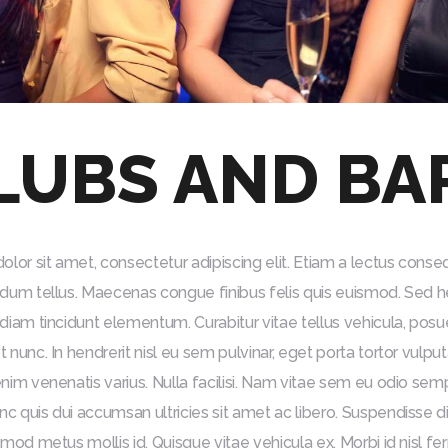
LUBS AND BA
lor sit amet, consectetur adipiscing elit. Etiam a lectus conse
endum tellus. Maecenas congue finibus felis quis euismod. Sed he
d diam tincidunt elementum. Curabitur vitae tellus vehicula, pos
t nunc. In hendrerit nisl eu sem pulvinar, eget porta tortor vulpu
enim venenatis varius. Nulla facilisi. Nam vitae sem eu odio sem
nc quis dui accumsan ultricies sit amet ac libero. Suspendisse
uismod metus mollis id. Quisque vitae vehicula ex. Morbi id nisl 